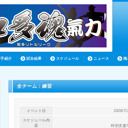
選手紹介
試合結果
スケジュール
ニュース
掲
全チーム：練習
イベント日
2026/7/
スケジュール内
容
特別支援