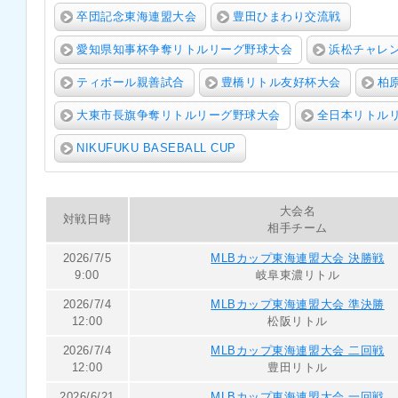
卒団記念東海連盟大会
豊田ひまわり交流戦
愛知県知事杯争奪リトルリーグ野球大会
浜松チャレ
ティボール親善試合
豊橋リトル友好杯大会
柏
大東市長旗争奪リトルリーグ野球大会
全日本リトル
NIKUFUKU BASEBALL CUP
大会名
対戦日時
相手チーム
2026/7/5
MLBカップ東海連盟大会 決勝戦
9:00
岐阜東濃リトル
2026/7/4
MLBカップ東海連盟大会 準決勝
12:00
松阪リトル
2026/7/4
MLBカップ東海連盟大会 二回戦
12:00
豊田リトル
2026/6/21
MLBカップ東海連盟大会 一回戦