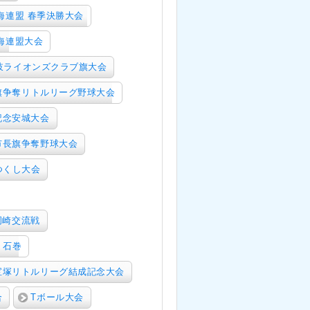
海連盟 春季決勝大会
海連盟大会
岐ライオンズクラブ旗大会
旗争奪リトルリーグ野球大会
記念安城大会
市長旗争奪野球大会
つくし大会
岡崎交流戦
 石巻
宝塚リトルリーグ結成記念大会
合
Tボール大会