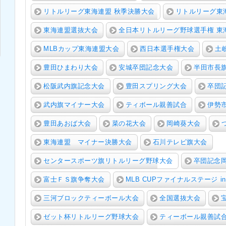
リトルリーグ東海連盟 秋季決勝大会
リトルリーグ東
東海連盟選抜大会
全日本リトルリーグ野球選手権 東
MLBカップ東海連盟大会
西日本選手権大会
土
豊田ひまわり大会
安城卒団記念大会
半田市長
松阪武内旗記念大会
豊田スプリング大会
卒団
武内旗マイナー大会
ティボール親善試合
伊勢
豊田あおば大会
菜の花大会
岡崎葵大会
東海連盟 マイナー決勝大会
石川テレビ旗大会
センタースポーツ旗リトルリーグ野球大会
卒団記念
富士ＦＳ旗争奪大会
MLB CUPファイナルステージ in
三河ブロックティーボール大会
全国選抜大会
ゼット杯リトルリーグ野球大会
ティーボール親善試