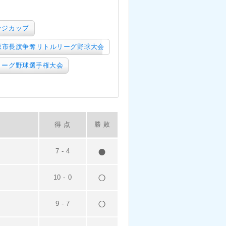
ンジカップ
原市長旗争奪リトルリーグ野球大会
リーグ野球選手権大会
得 点
勝 敗
7
-
4
10
-
0
9
-
7