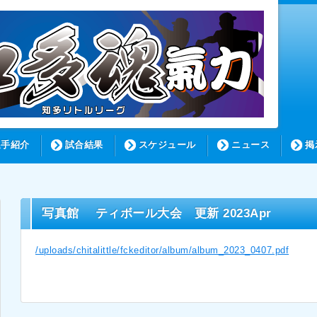
選手紹介
試合結果
スケジュール
ニュース
掲
写真館 ティボール大会 更新 2023Apr
/uploads/chitalittle/fckeditor/album/album_2023_0407.pdf